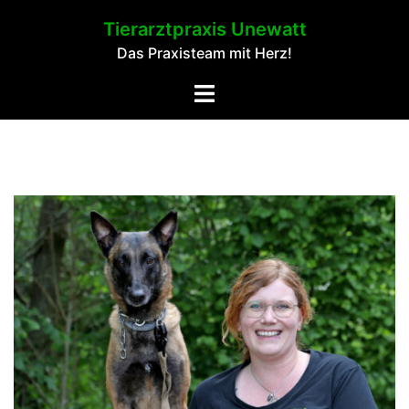
Springe
Tierarztpraxis Unewatt
zum
Das Praxisteam mit Herz!
Inhalt
Toggle
menu