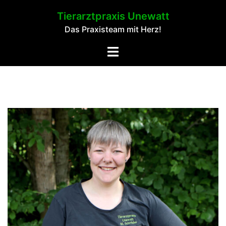
Springe
Tierarztpraxis Unewatt
zum
Das Praxisteam mit Herz!
Inhalt
Toggle
menu